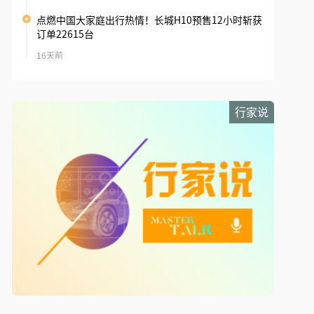
订单22615台
16天前
从专业越野到大众潮流 全新坦克300起售价19.98万
元
16天前
行家说
张凌赫代言！阿维塔07L开启预售24.99万元起
16天前
阿维塔07L开启预售24.99万元起
17天前
WAICA 正式启航：打破全球 AI 学术版图，上海迎来
关键拼图
17天前
10万级唯一大六座SUV，星光L上市10.98万起
19天前