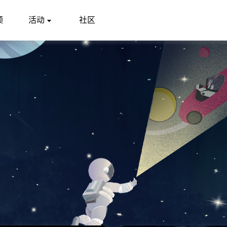
频
活动
社区