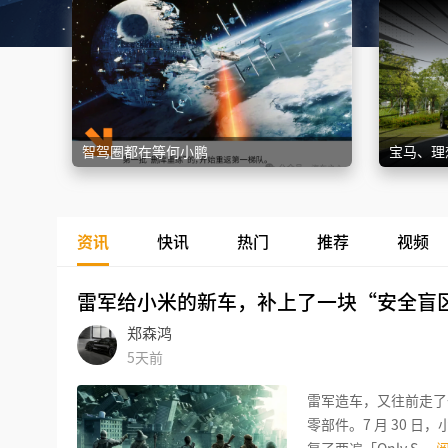
智驾圈都在等何小鹏
资讯
快讯
热门
推荐
视频
雷军给小米的新车，补上了一块“安全盲
郑森鸿
5天前
雷军造车，又往前走了一
零部件。7 月 30