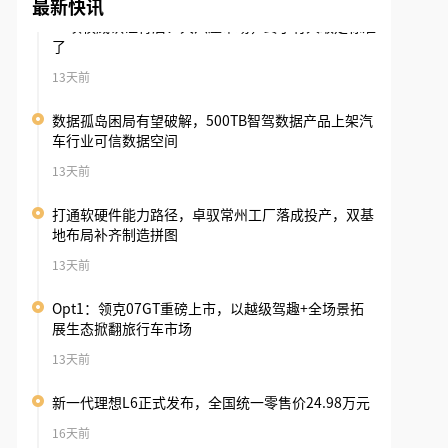
了
最新快讯
13天前
数据孤岛困局有望破解，500TB智驾数据产品上架汽
车行业可信数据空间
13天前
打通软硬件能力路径，卓驭常州工厂落成投产，双基
地布局补齐制造拼图
13天前
Opt1：领克07GT重磅上市，以越级驾趣+全场景拓
展生态掀翻旅行车市场
13天前
新一代理想L6正式发布，全国统一零售价24.98万元
16天前
点燃中国大家庭出行热情！长城H10预售12小时斩获