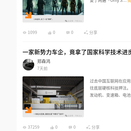
复了两遍「Only S…
1099
0
0
分享
一家新势力车企，竟拿了国家科学技术进
郑森鸿
7天前
过去中国互联网在应用
往底层硬核科技押注。
发动机、变速箱、电池
37259
0
0
分享