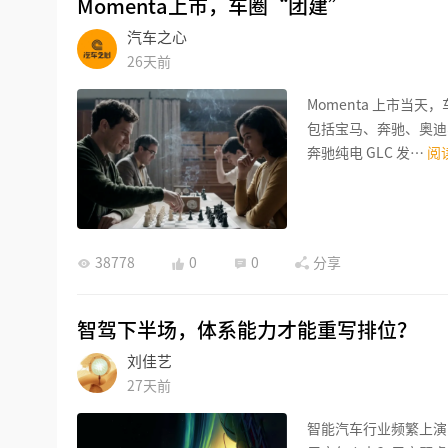
Momenta上市，车圈“团建”
汽车之心
26天前
Momenta 上市当
包括宝马、奔驰、奥迪
奔驰纯电 GLC 发…
阅
38778
0
0
分享
智驾下半场，体系能力才能重写排位？
刘佳艺
27天前
智能汽车行业频繁上演