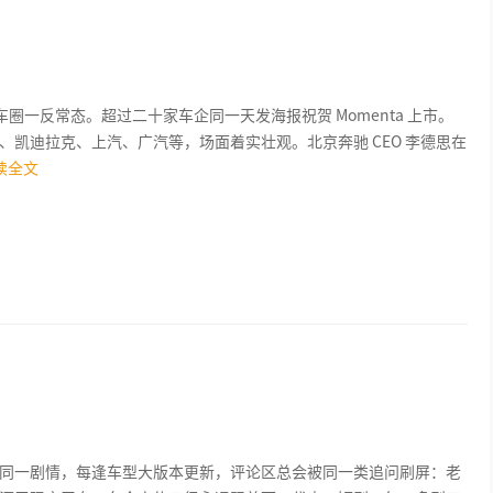
天，车圈一反常态。超过二十家车企同一天发海报祝贺 Momenta 上市。
、凯迪拉克、上汽、广汽等，场面着实壮观。北京奔驰 CEO 李德思在
读全文
同一剧情，每逢车型大版本更新，评论区总会被同一类追问刷屏：老