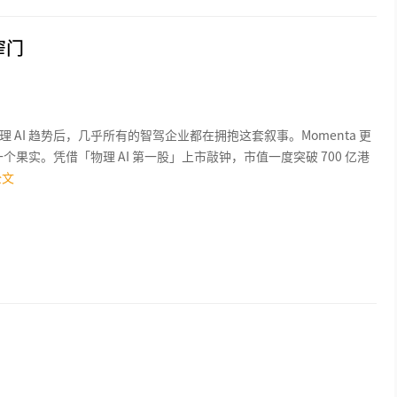
窄门
 AI 趋势后，几乎所有的智驾企业都在拥抱这套叙事。Momenta 更
一个果实。凭借「物理 AI 第一股」上市敲钟，市值一度突破 700 亿港
全文