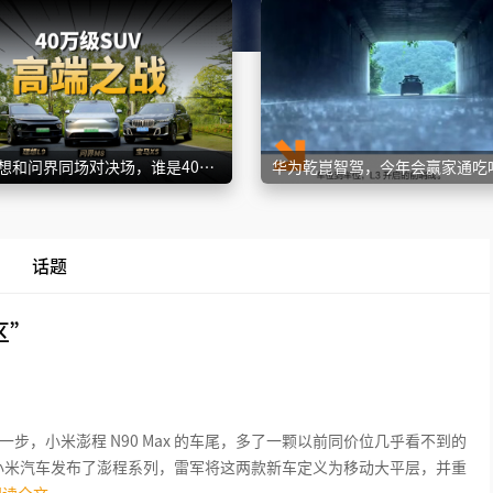
宝马、理想和问界同场对决场，谁是40万级SUV一哥？
华为乾崑智驾，今年会赢家通吃
话题
区”
步，小米澎程 N90 Max 的车尾，多了一颗以前同价位几乎看不到的
 日，小米汽车发布了澎程系列，雷军将这两款新车定义为移动大平层，并重