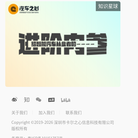
知识星球
"四张王牌"破局10万级市场，零跑全新B01和B10正
式上市
20天前
智驾兑现时代，启境GT7首搭华为乾崑智驾ADS 5先
交了卷
20天前
2026华为乾崑媒体日在深启幕，奕境X9以旗舰之姿
登场
21天前
新手户外如何通关？余承东实测享界G9：一键蠕行
就够了
关于我们
加入我们
联系我们
22天前
Copyright ©2019-2026 深圳市卡尔之心信息科技有限公司
吉利银河A7 EM刷新吉尼斯世界纪录
版权所有
27天前