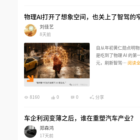
物理AI打开了想象空间，也关上了智驾的
刘佳艺
8天前
自从年初黄仁勋点明物理
是吃到了物理 AI 的第
元，刷新智驾…
阅读
8160
0
0
分享
车企利润变薄之后，谁在重塑汽车产业？
郑森鸿
17天前