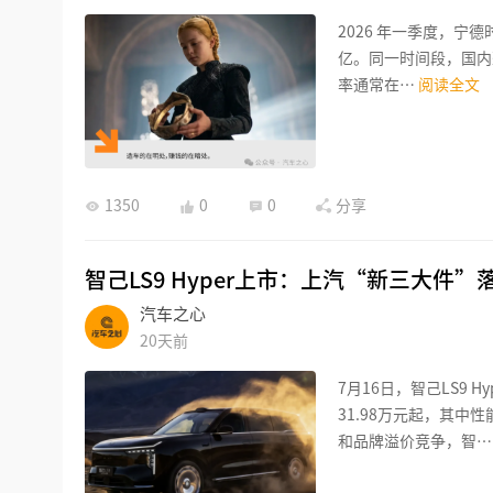
2026 年一季度，宁德时
亿。同一时间段，国内
率通常在…
阅读全文
1350
0
0
分享
智己LS9 Hyper上市：上汽“新三大件
汽车之心
20天前
7月16日，智己LS9
31.98万元起，其中
和品牌溢价竞争，智…