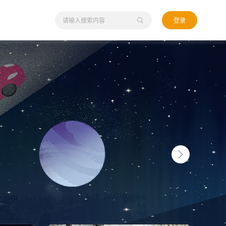
10万级唯一大六座SUV，星光L上市10.98万起
登录
19天前
"四张王牌"破局10万级市场，零跑全新B01和B10正
式上市
20天前
智驾兑现时代，启境GT7首搭华为乾崑智驾ADS 5先
交了卷
20天前
2026华为乾崑媒体日在深启幕，奕境X9以旗舰之姿
登场
21天前
新手户外如何通关？余承东实测享界G9：一键蠕行
就够了
22天前