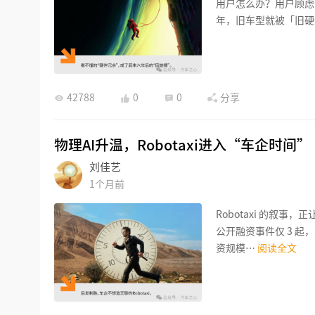
用户怎么办？用户顾虑
年，旧车型就被「旧硬
42788
0
0
分享
物理AI升温，Robotaxi进入“车企时间”
刘佳艺
1个月前
Robotaxi 的叙事，
公开融资事件仅 3 起
资规模…
阅读全文