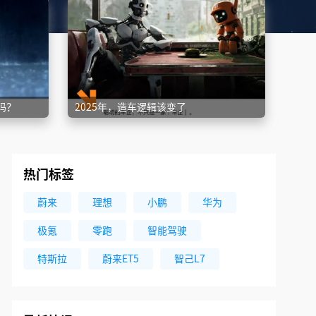
吉利银河A7 EM刷新吉尼斯世界纪录
27天前
从成都制造到成都足球，奕境汽车为何选择牵手成都
蓉城？
29天前
吗？
2025年，造车逻辑该变了
银河战舰700全球首秀 中国越野闪耀世界
9天前
热门标签
2026世界智能网联汽车大会媒体圆桌会在北京召开
蔚来
理想
小鹏
华为
9天前
极氪
零跑
智能驾驶
岚图追光S开启预售：四激光智驾、鸿蒙座舱加持，
重新定义科技FUV
特斯拉
蔚来ET5
智己L7
12天前
12项权威认证背后：大六座市场，终于有人敢定标准