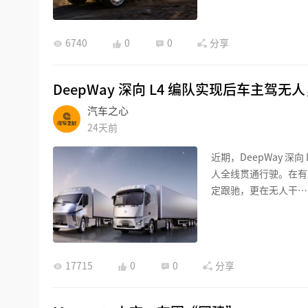
6740
0
0
分享
DeepWay 深向 L4 编队实现后车主驾无
汽车之心
24天前
近期，DeepWay 深
人全线贯通行驶。在有
定跟驰，更在无人干…
17715
0
0
分享