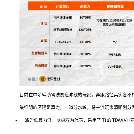
目前在中阶辅助驾驶赛道冲线的玩家，奔跑路径其实各不
最鲜明的区隔是算力，一道分水岭，将主流玩家清晰划分
一派为低算力派，以卓驭为代表，采用了 TI 的 TDA4 VH 芯