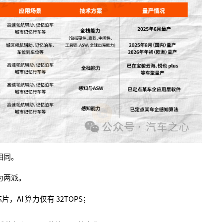
相同。
为两派。
片，AI 算力仅有 32TOPS；