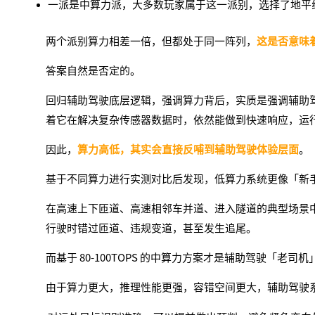
一派是中算力派，大多数玩家属于这一派别，选择了地平线的征程 6
两个派别算力相差一倍，但都处于同
一阵列，
这是否意味
答案自然是
否定的
。
回归辅助驾驶底层逻辑，强调算力背后，实质是强调辅助
着它在解决复杂传感器数据时，依然能做到快速响应，运
因此，
算力高低，其实会直接反哺到辅助驾驶体验层面
。
基于不同算力进行实测对比后发现，低算力系统更像「新
在高速上下匝道、高速相邻车并道、进入隧道的典型场景
行驶时错过匝道、违规变道，甚至发生
追尾
。
而基于 80-100TOPS 的中算力方案才是辅助驾驶「老司机
由于算力更大，推理性能更强，容错空间更大，辅助驾驶