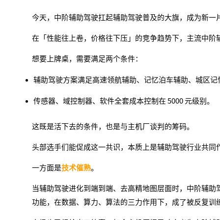
今天，中阶辅助驾驶扛起辅助驾驶普及的大旗，成为新一
在「性能往上卷，价格往下压」的竞争趋势下，主流中阶
想要上牌桌，需要满足两个条件：
辅助驾驶方案满足高速领航
辅助、
记忆泊车辅助、城区记
传感器、域
控制器、
软
件全套成本控制
在
5000 元级别。
这既是活下去的条件，也是与主机厂谈判的筹码。
头部选手们能促成这一共识，本质上是辅助驾驶行业共同
一方面是
技术催熟
。
当辅助驾驶进化到端到端、去高精地图层面时，中阶辅助
功能，在数据、算力、算法的三力作用下，成了被反复训