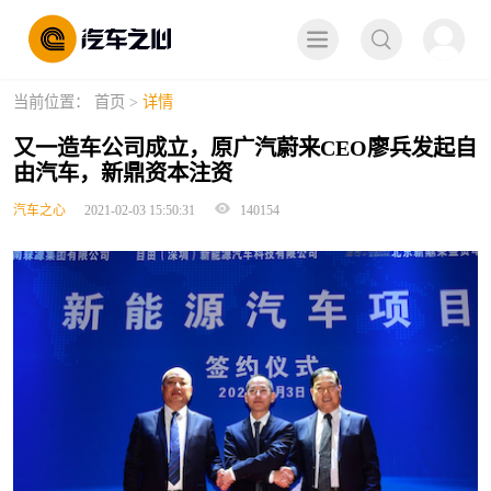
取消
当前位置：
首页
>
详情
又一造车公司成立，原广汽蔚来CEO廖兵发起自
由汽车，新鼎资本注资
汽车之心
2021-02-03 15:50:31
140154