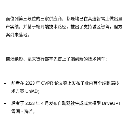
而位列第三段位的三家供应商，都是均已在高速智驾上做出量
产实绩，并基于端到端技术路径，推出了支持城区智驾，但方
案尚未落地。
商汤绝影、毫末智行都率先搭上了端到端的技术列车：
前者在 2023 年 CVPR 论文奖上发布了业内首个端到端技
术方案 UniAD；
后者于 2023 年 4 月发布自动驾驶生成式大模型 DriveGPT
雪湖・海若。