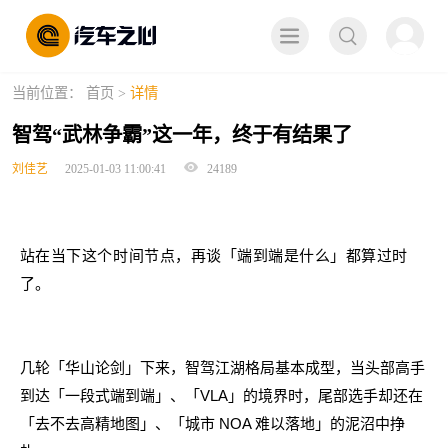
取消
当前位置：
首页
>
详情
智驾“武林争霸”这一年，终于有结果了
刘佳艺
2025-01-03 11:00:41
24189
站在当下这个时间节点，再谈「端到端是什么」都算过时
了。
几轮「华山论剑」下来，智驾江湖格局基本成型，当头部高手
到达「一段式端到端」、「VLA」的境界时，尾部选手却还在
「去不去高精地图」、「城市 NOA 难以落地」的泥沼中挣