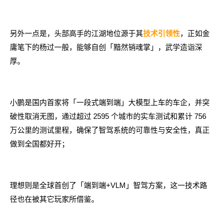
另外一点是，头部高手的江湖地位源于其
，正如金
技术引领性
庸笔下的杨过一般，能够自创「黯然销魂掌」，武学造诣深
厚。
小鹏是国内首家将「一段式端到端」大模型上车的车企，并突
破性取消无图，通过超过 2595 个城市的实车测试和累计 756
万公里的测试里程，确保了智驾系统的可靠性与安全性，真正
做到全国都好开；
理想则是全球首创了「端到端+VLM」智驾方案，这一技术路
径也在被其它玩家所借鉴。