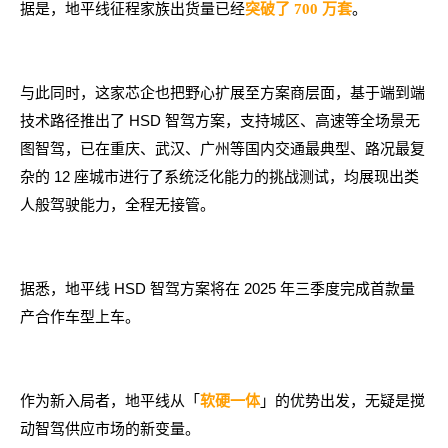
据是，地平线征程家族出货量已经
。
突破
了 700 万套
与此同时，这家芯企也把野心扩展至方案商层面，基于端到端
技术路径推出了 HSD 智驾方案，支持城区、高速等全场景无
图智驾，已在重庆、武汉、广州等国内交通最典型、路况最复
杂的 12 座城市进行了系统泛化能力的挑战测试，均展现出类
人般驾驶能力，全程无接管。
据悉，地平线 HSD 智驾方案将在 2025 年三季度完成首款量
产合作车型上车。
作为新入局者，地平线从「
」的优势出发，无疑是搅
软硬一体
动智驾供应市场的新变量。