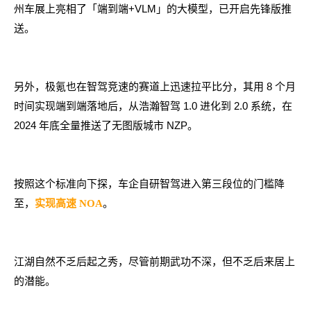
州车展上亮相了「端到端+VLM」的大模型，已开启先锋版推
送。
另外，极氪也在智驾竞速的赛道上迅速拉平比分，其用 8 个月
时间实现端到端落地后，从浩瀚智驾 1.0 进化到 2.0 系统，在
2024 年底全量推送了无图版城市 NZP。
按照这个标准向下探，车企自研智驾进入第三段位的门槛降
至，
。
实现高速 NOA
江湖自然不乏后起之秀，尽管前期武功不深，但不乏后来居上
的潜能。