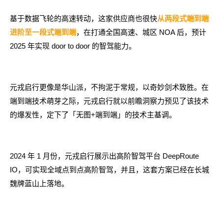
基于数据飞轮的高速转动，这家供应商也很快
从两段式端到端
，在打通全国高速、城区 NOA 后，预计
进阶至一段式端到端
2025 年实现 door to door 的智驾能力。
元戎启行更像是华山派，不拘泥于常规，以奇妙剑术致胜。在
端到端技术萌芽之际，元戎启行就以前瞻洞察力预见了该技术
的爆发性，定下了「无图+端到端」的技术主基调。
2024 年 1 月份，元戎启行展示出高阶智驾平台 DeepRoute
IO，可实现全域点到点高阶智驾，并且，这套方案已经在长城
魏牌蓝山上落地。