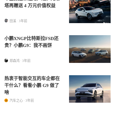
塔再赠送 4 万元价值权益
田溪 · 3年前
小鹏XNGP比特斯拉FSD还
贵？小鹏G9：我不画饼
郑森鸿 · 3年前
热衷于智能交互的车企都在
干什么？看看小鹏 G9 做了
啥
汽车之心 · 3年前