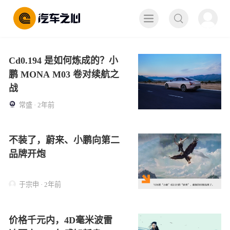
取消
Cd0.194 是如何炼成的？小
鹏 MONA M03 卷对续航之
战
常盛 · 2年前
不装了，蔚来、小鹏向第二
品牌开炮
于宗申 · 2年前
价格千元内，4D毫米波雷