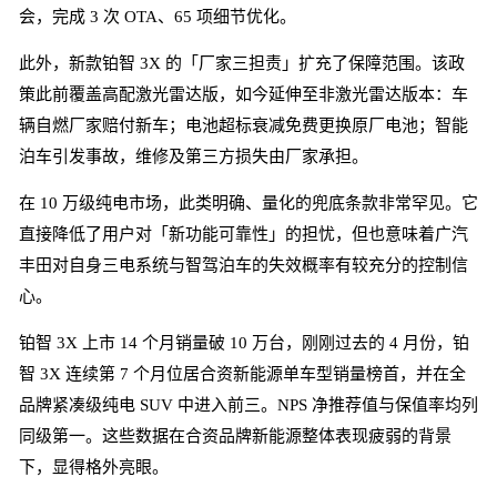
会，完成 3 次 OTA、65 项细节优化。
此外，新款铂智 3X 的「厂家三担责」扩充了保障范围。该政
策此前覆盖高配激光雷达版，如今延伸至非激光雷达版本：车
辆自燃厂家赔付新车；电池超标衰减免费更换原厂电池；智能
泊车引发事故，维修及第三方损失由厂家承担。
在 10 万级纯电市场，此类明确、量化的兜底条款非常罕见。它
直接降低了用户对「新功能可靠性」的担忧，但也意味着广汽
丰田对自身三电系统与智驾泊车的失效概率有较充分的控制信
心。
铂智 3X 上市 14 个月销量破 10 万台，刚刚过去的 4 月份，铂
智 3X 连续第 7 个月位居合资新能源单车型销量榜首，并在全
品牌紧凑级纯电 SUV 中进入前三。NPS 净推荐值与保值率均列
同级第一。这些数据在合资品牌新能源整体表现疲弱的背景
下，显得格外亮眼。