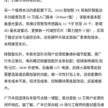
性，仍需市场持续检验。
另一个值得关注的是配置下沉。2026 款铂智 3X 将高阶智能泊
车功能普及至 10 万级入门版本（430air+版）。该版本虽未配
备激光雷达，但通过将智驾传感器从 11 个扩充至 20 个、新增
4D 毫米波雷达、更换新一代域控芯片（算力提升 3 倍），实现
了融合泊车与遥控泊车。这些硬件升级全部由厂家承担成本，
未转嫁至车价。
除智能化外，年款车型针对用户反馈密集填补细节配置。原厂
行车记录仪、哨兵模式除最低配外全系标配；前排座椅通风/加
热/记忆、6kW 外放电、后备厢 12V 电源、后排小桌板等此前
需要选装或后期加装的功能，被一次性打包上车。这些配置的
单车成本不高，但涉及线束、控制模块等底层改动，后装难度
大。
广汽丰田选择在年款节点统一增配，是对首批 10 万用户反馈的
闭环响应，据了解，广丰已举办超 10 场与工程师的面对面沟通